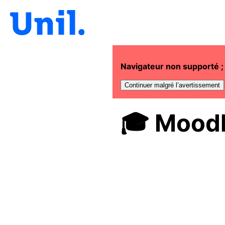
Navigateur non supporté ; 
Continuer malgré l’avertissement
🎓
Moodl