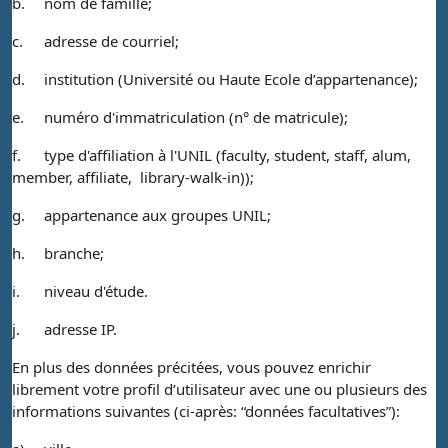
b.
nom de famille;
c.
adresse de courriel;
d.
institution (Université ou Haute Ecole d’appartenance);
e.
numéro d'immatriculation (n° de matricule);
f.
type d'affiliation à l'UNIL (faculty, student, staff, alum,
member, affiliate, library-walk-in));
g.
appartenance aux groupes UNIL;
h.
branche;
i.
niveau d'étude.
j.
adresse IP.
En plus des données précitées, vous pouvez enrichir
librement votre profil d’utilisateur avec une ou plusieurs des
informations suivantes (ci-après: “données facultatives”):