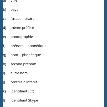
a)
ville
b)
pays
c)
fuseau horaire
d)
thème préféré
e)
photographie
f)
prénom – phonétique
g)
nom – phonétique
h)
second prénom
i)
autre nom
j)
centres d'intérêt
k)
identifiant ICQ
l)
identifiant Skype